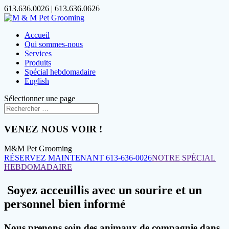
613.636.0026 | 613.636.0626
Accueil
Qui sommes-nous
Services
Produits
Spécial hebdomadaire
English
Sélectionner une page
VENEZ NOUS VOIR !
M&M Pet Grooming
RÉSERVEZ MAINTENANT 613-636-0026
NOTRE SPÉCIAL
HEBDOMADAIRE
Soyez acceuillis avec un sourire et un
personnel bien informé
Nous prenons soin des animaux de compagnie dans